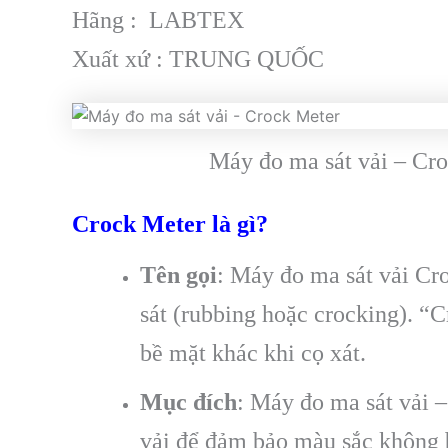
Hãng : LABTEX
Xuất xứ : TRUNG QUỐC
Máy đo ma sát vải – Cr
Crock Meter là gì?
Tên gọi
: Máy đo ma sát vải Cr
sát (rubbing hoặc crocking). “
bề mặt khác khi cọ xát.
Mục đích
: Máy đo ma sát vải 
vải để đảm bảo màu sắc không b