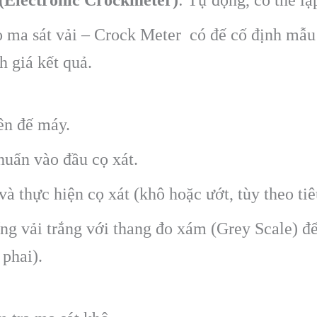
ma sát vải – Crock Meter có đế cố định mẫu v
h giá kết quả.
ên đế máy.
huẩn vào đầu cọ xát.
à thực hiện cọ xát (khô hoặc ướt, tùy theo tiê
ếng vải trắng với thang đo xám (Grey Scale) đ
 phai).