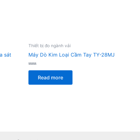
Thiết bị đo ngành vải
a sát
Máy Dò Kim Loại Cầm Tay TY-28MJ
Rated
0
Read more
out
of
5