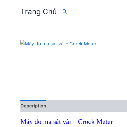
Skip
Trang Chủ
Search
to
content
Description
Reviews (0)
Máy đo ma sát vải – Crock Meter