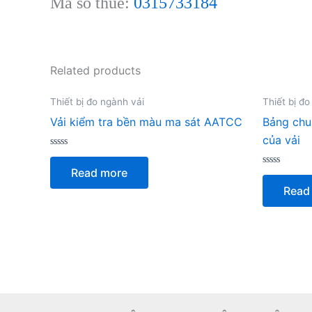
Mã số thuế:
0315733184
Related products
Thiết bị đo ngành vải
Thiết bị đo
Vải kiểm tra bền màu ma sát AATCC
Bảng chu
của vải
Rated
0
Read more
out
Rated
of
0
Read
5
out
of
5