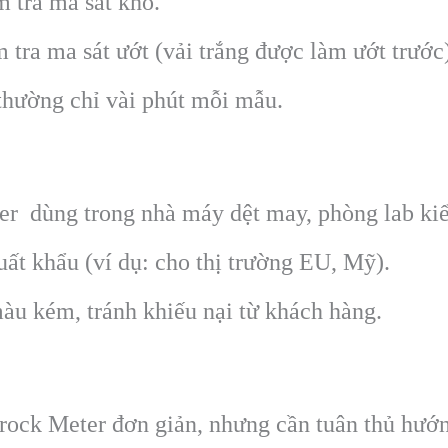
m tra ma sát khô.
m tra ma sát ướt (vải trắng được làm ướt trước
thường chỉ vài phút mỗi mẫu.
er dùng trong nhà máy dệt may, phòng lab kiể
t khẩu (ví dụ: cho thị trường EU, Mỹ).
àu kém, tránh khiếu nại từ khách hàng.
rock Meter đơn giản, nhưng cần tuân thủ hướ