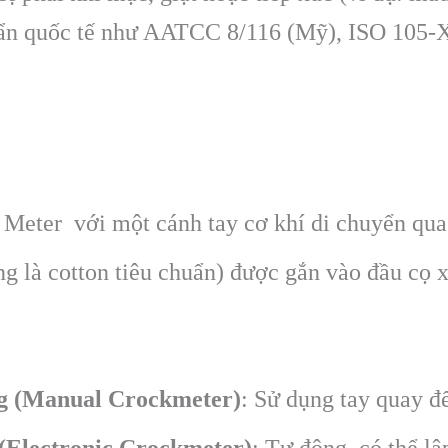
uẩn quốc tế như AATCC 8/116 (Mỹ), ISO 105-X1
Meter với một cánh tay cơ khí di chuyển qua 
g là cotton tiêu chuẩn) được gắn vào đầu cọ 
g (Manual Crockmeter)
: Sử dụng tay quay để
(Electronic Crockmeter)
: Tự động, có thể lập