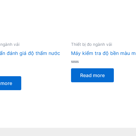
 ngành vải
Thiết bị đo ngành vải
ẩn đánh giá độ thấm nước
Máy kiểm tra độ bền màu m
Rated
0
Read more
out
of
 more
5