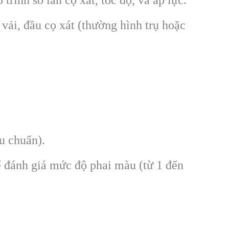
ải, đầu cọ xát (thường hình trụ hoặc
u chuẩn).
ể đánh giá mức độ phai màu (từ 1 đến