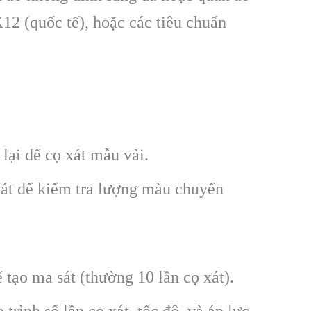
2 (quốc tế), hoặc các tiêu chuẩn
lại để cọ xát mẫu vải.
xát để kiểm tra lượng màu chuyển
 tạo ma sát (thường 10 lần cọ xát).
 trình số lần cọ xát, tốc độ, và áp lực.