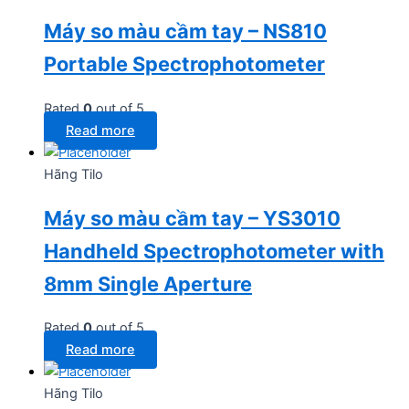
Máy so màu cầm tay – NS810
Portable Spectrophotometer
Rated
0
out of 5
Read more
Hãng Tilo
Máy so màu cầm tay – YS3010
Handheld Spectrophotometer with
8mm Single Aperture
Rated
0
out of 5
Read more
Hãng Tilo