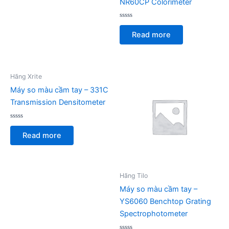
NR60CP Colorimeter
Rated
0
Read more
out
of
5
Hãng Xrite
Máy so màu cầm tay – 331C
Transmission Densitometer
Rated
0
Read more
out
of
5
Hãng Tilo
Máy so màu cầm tay –
YS6060 Benchtop Grating
Spectrophotometer