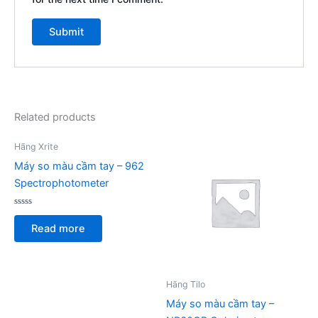
Related products
Hãng Xrite
Máy so màu cầm tay – 962
Spectrophotometer
Rated
0
Read more
out
of
5
Hãng Tilo
Máy so màu cầm tay –