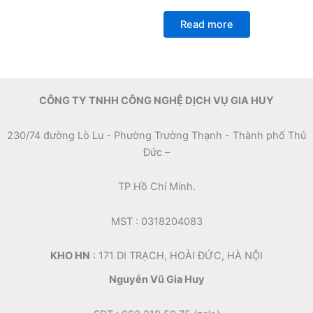
Rated
0
Read more
out
of
5
CÔNG TY TNHH CÔNG NGHỆ DỊCH VỤ GIA HUY
230/74 đường Lò Lu - Phường Trường Thạnh - Thành phố Thủ
Đức –
TP Hồ Chí Minh.
MST : 0318204083
KHO HN
: 171 DI TRẠCH, HOÀI ĐỨC, HÀ NỘI
Nguyễn Vũ Gia Huy