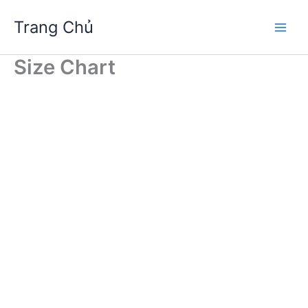
Skip
Trang Chủ
to
Main
content
Size Chart
Men