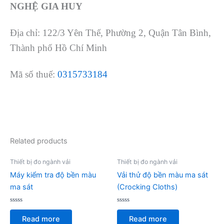
NGHỆ GIA HUY
Địa chỉ: 122/3 Yên Thế, Phường 2, Quận Tân Bình,
Thành phố Hồ Chí Minh
Mã số thuế:
0315733184
Related products
Thiết bị đo ngành vải
Thiết bị đo ngành vải
Máy kiểm tra độ bền màu
Vải thử độ bền màu ma sát
ma sát
(Crocking Cloths)
Rated
Rated
0
0
Read more
Read more
out
out