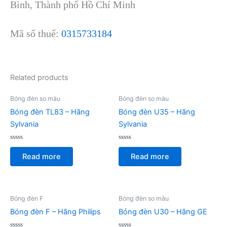
Bình, Thành phố Hồ Chí Minh
Mã số thuế:
0315733184
Related products
Bóng đèn so màu
Bóng đèn so màu
Bóng đèn TL83 – Hãng
Bóng đèn U35 – Hãng
Sylvania
Sylvania
Rated
Rated
0
0
Read more
Read more
out
out
of
of
5
5
Bóng đèn F
Bóng đèn so màu
Bóng đèn F – Hãng Philips
Bóng đèn U30 – Hãng GE