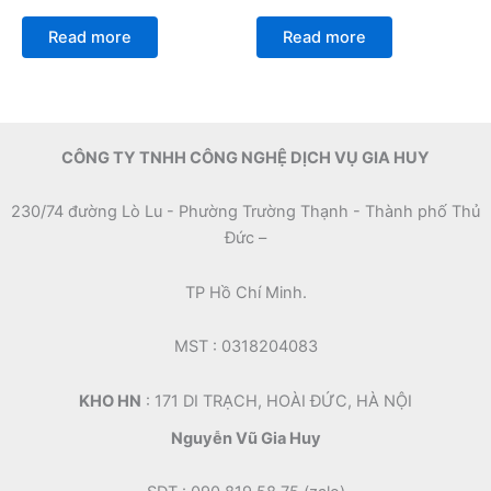
Rated
Rated
0
0
Read more
Read more
out
out
of
of
5
5
CÔNG TY TNHH CÔNG NGHỆ DỊCH VỤ GIA HUY
230/74 đường Lò Lu - Phường Trường Thạnh - Thành phố Thủ
Đức –
TP Hồ Chí Minh.
MST : 0318204083
KHO HN
: 171 DI TRẠCH, HOÀI ĐỨC, HÀ NỘI
Nguyễn Vũ Gia Huy