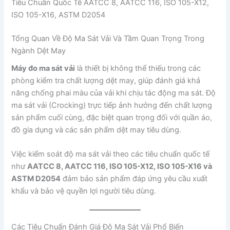
Tiêu Chuẩn Quốc Tế AATCC 8, AATCC 116, ISO 105-X12,
ISO 105-X16, ASTM D2054
Tổng Quan Về Độ Ma Sát Vải Và Tầm Quan Trọng Trong
Ngành Dệt May
Máy đo ma sát vải
là thiết bị không thể thiếu trong các
phòng kiểm tra chất lượng dệt may, giúp đánh giá khả
năng chống phai màu của vải khi chịu tác động ma sát. Độ
ma sát vải (Crocking) trực tiếp ảnh hưởng đến chất lượng
sản phẩm cuối cùng, đặc biệt quan trọng đối với quần áo,
đồ gia dụng và các sản phẩm dệt may tiêu dùng.
Việc kiểm soát độ ma sát vải theo các tiêu chuẩn quốc tế
như
AATCC 8, AATCC 116, ISO 105-X12, ISO 105-X16 và
ASTM D2054
đảm bảo sản phẩm đáp ứng yêu cầu xuất
khẩu và bảo vệ quyền lợi người tiêu dùng.
Các Tiêu Chuẩn Đánh Giá Độ Ma Sát Vải Phổ Biến