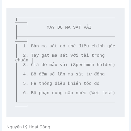
┌─────────────────────────────────────
────┐

│           MÁY ĐO MA SÁT VẢI            
│

├─────────────────────────────────────
────┤

│  1. Bàn ma sát có thể điều chỉnh góc   
│

│  2. Tay gạt ma sát với tải trọng 
chuẩn │

│  3. Giá đỡ mẫu vải (Specimen holder)   
│

│  4. Bộ đếm số lần ma sát tự động       
│

│  5. Hệ thống điều khiển tốc độ         
│

│  6. Bộ phận cung cấp nước (Wet test)   
│

└─────────────────────────────────────
Nguyên Lý Hoạt Động