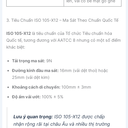
len, vải có bề mặt gồ ghề
3. Tiêu Chuẩn ISO 105-X12 – Ma Sát Theo Chuẩn Quốc Tế
ISO 105-X12
là tiêu chuẩn của Tổ chức Tiêu chuẩn hóa
Quốc tế, tương đương với AATCC 8 nhưng có một số điểm
khác biệt:
Tải trọng ma sát:
9N
Đường kính đầu ma sát:
16mm (vải dệt thoi) hoặc
25mm (vải dệt kim)
Khoảng cách di chuyển:
100mm ± 3mm
Độ ẩm vải ướt:
100% ± 5%
Lưu ý quan trọng:
ISO 105-X12 được chấp
nhận rộng rãi tại châu Âu và nhiều thị trường