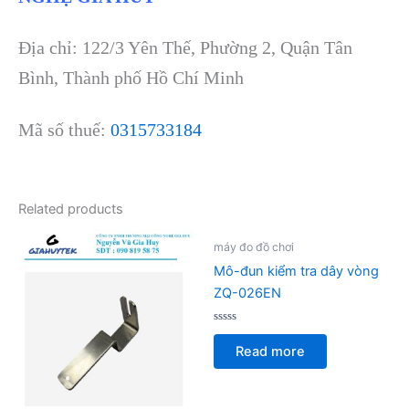
Địa chỉ: 122/3 Yên Thế, Phường 2, Quận Tân
Bình, Thành phố Hồ Chí Minh
Mã số thuế:
0315733184
Related products
máy đo đồ chơi
Mô-đun kiểm tra dây vòng
ZQ-026EN
Rated
0
Read more
out
of
5