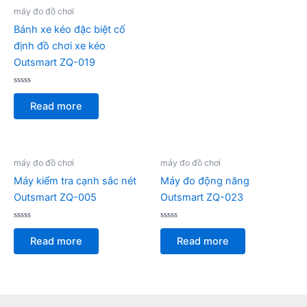
máy đo đồ chơi
Bánh xe kéo đặc biệt cố
định đồ chơi xe kéo
Outsmart ZQ-019
Rated
0
Read more
out
of
5
máy đo đồ chơi
máy đo đồ chơi
Máy kiểm tra cạnh sắc nét
Máy đo động năng
Outsmart ZQ-005
Outsmart ZQ-023
Rated
Rated
0
0
Read more
Read more
out
out
of
of
5
5