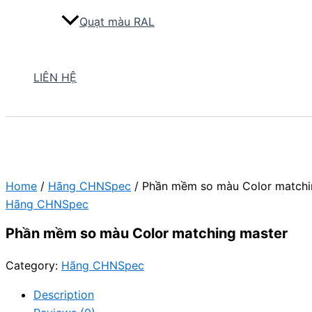
Quạt màu RAL
LIÊN HỆ
Home
/
Hãng CHNSpec
/ Phần mềm so màu Color matchi
Hãng CHNSpec
Phần mềm so màu Color matching master
Category:
Hãng CHNSpec
Description