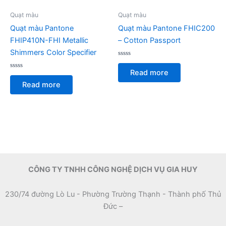
Quạt màu
Quạt màu
Quạt màu Pantone
Quạt màu Pantone FHIC200
FHIP410N-FHI Metallic
– Cotton Passport
Shimmers Color Specifier
Rated
0
Read more
Rated
out
0
of
Read more
out
5
of
5
CÔNG TY TNHH CÔNG NGHỆ DỊCH VỤ GIA HUY
230/74 đường Lò Lu - Phường Trường Thạnh - Thành phố Thủ
Đức –