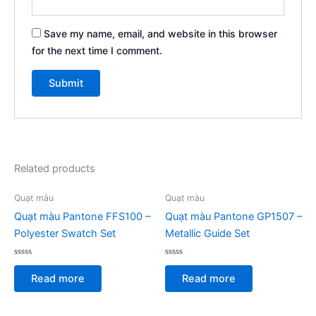
Save my name, email, and website in this browser
for the next time I comment.
Related products
Quạt màu
Quạt màu
Quạt màu Pantone FFS100 –
Quạt màu Pantone GP1507 –
Polyester Swatch Set
Metallic Guide Set
Rated
Rated
0
0
Read more
Read more
out
out
of
of
5
5