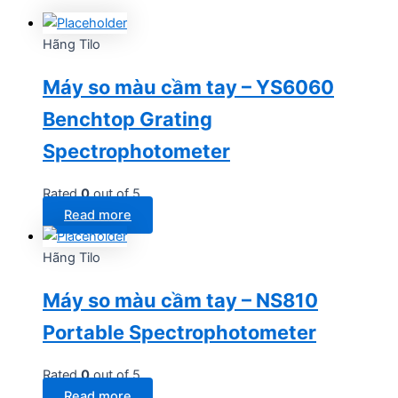
Hãng Tilo
Máy so màu cầm tay – YS6060
Benchtop Grating
Spectrophotometer
Rated
0
out of 5
Read more
Hãng Tilo
Máy so màu cầm tay – NS810
Portable Spectrophotometer
Rated
0
out of 5
Read more