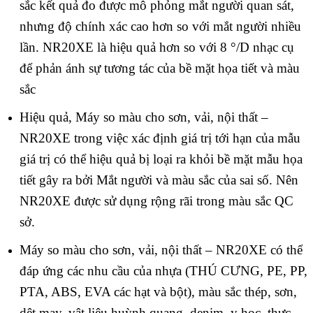
sắc kết quả đo được mô phỏng mắt người quan sát,
nhưng độ chính xác cao hơn so với mắt người nhiều
lần. NR20XE là hiệu quả hơn so với 8 °/D nhạc cụ
để phản ánh sự tương tác của bề mặt họa tiết và màu
sắc
Hiệu quả, Máy so màu cho sơn, vải, nội thất –
NR20XE trong việc xác định giá trị tới hạn của mẫu
giá trị có thể hiệu quả bị loại ra khỏi bề mặt mẫu họa
tiết gây ra bởi Mắt người và màu sắc của sai số. Nên
NR20XE được sử dụng rộng rãi trong màu sắc QC
sở.
Máy so màu cho sơn, vải, nội thất – NR20XE có thể
đáp ứng các nhu cầu của nhựa (THÚ CƯNG, PE, PP,
PTA, ABS, EVA các hạt và bột), màu sắc thép, sơn,
dệt may, vật liệu huỳnh quang, denim, y học, thực