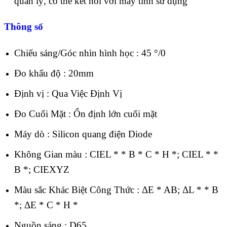
quản lý, có thể kết nối với máy tính sử dụng
Thông số
Chiếu sáng/Góc nhìn hình học : 45 °/0
Đo khẩu độ : 20mm
Định vị : Qua Việc Định Vị
Đo Cuối Mặt : Ổn định lớn cuối mặt
Máy dò : Silicon quang điện Diode
Không Gian màu : CIEL * * B * C * H *; CIEL * *
B *; CIEXYZ
Màu sắc Khác Biệt Công Thức : ΔE * AB; ΔL * * B
*; ΔE * C * H *
Nguồn sáng : D65