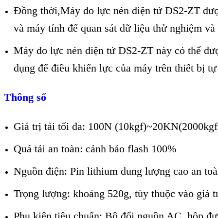
Đồng thời,Máy đo lực nén điện tử DS2-ZT được
và máy tính để quan sát dữ liệu thử nghiệm và
Máy đo lực nén điện tử DS2-ZT này có thể được
dụng để điều khiển lực của máy trên thiết bị t
Thông số
Giá trị tải tối đa: 100N (10kgf)~20KN(2000kg
Quá tải an toàn: cảnh báo flash 100%
Nguồn điện: Pin lithium dung lượng cao an toà
Trọng lượng: khoảng 520g, tùy thuộc vào giá trị
Phụ kiện tiêu chuẩn: Bộ đổi nguồn AC, hộp đ