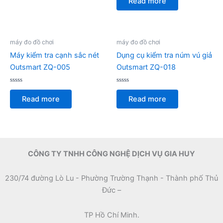
Read more
5
out
of
5
máy đo đồ chơi
máy đo đồ chơi
Máy kiểm tra cạnh sắc nét
Dụng cụ kiểm tra núm vú giả
Outsmart ZQ-005
Outsmart ZQ-018
Rated
Rated
0
0
Read more
Read more
out
out
of
of
5
5
CÔNG TY TNHH CÔNG NGHỆ DỊCH VỤ GIA HUY
230/74 đường Lò Lu - Phường Trường Thạnh - Thành phố Thủ
Đức –
TP Hồ Chí Minh.