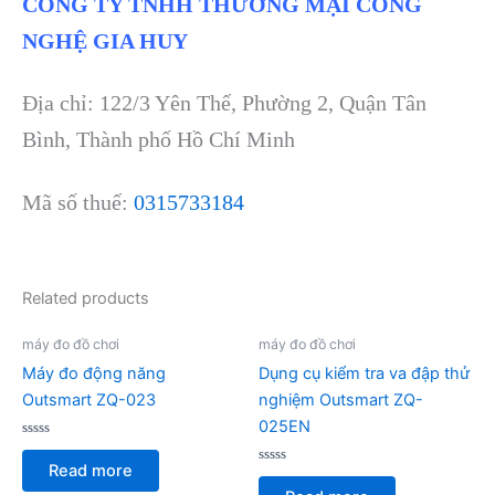
CÔNG TY TNHH THƯƠNG MẠI CÔNG
NGHỆ GIA HUY
Địa chỉ: 122/3 Yên Thế, Phường 2, Quận Tân
Bình, Thành phố Hồ Chí Minh
Mã số thuế:
0315733184
Related products
máy đo đồ chơi
máy đo đồ chơi
Máy đo động năng
Dụng cụ kiểm tra va đập thử
Outsmart ZQ-023
nghiệm Outsmart ZQ-
025EN
Rated
0
Read more
out
Rated
of
0