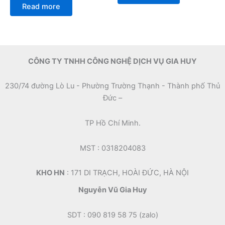
0
of
Read more
out
5
of
5
CÔNG TY TNHH CÔNG NGHỆ DỊCH VỤ GIA HUY
230/74 đường Lò Lu - Phường Trường Thạnh - Thành phố Thủ
Đức –
TP Hồ Chí Minh.
MST : 0318204083
KHO HN
: 171 DI TRẠCH, HOÀI ĐỨC, HÀ NỘI
Nguyễn Vũ Gia Huy
SDT : 090 819 58 75 (zalo)