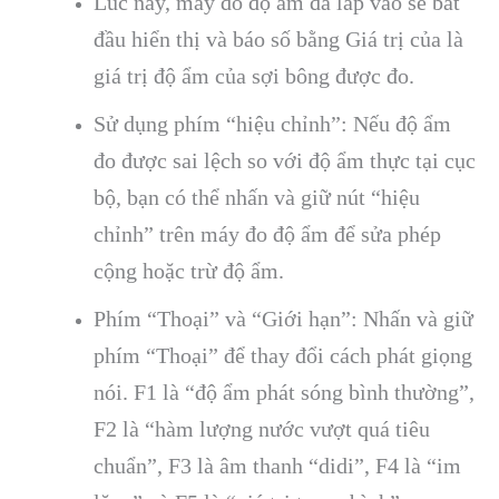
Lúc này, máy đo độ ẩm đã lắp vào sẽ bắt
đầu hiển thị và báo số bằng Giá trị của là
giá trị độ ẩm của sợi bông được đo.
Sử dụng phím “hiệu chỉnh”: Nếu độ ẩm
đo được sai lệch so với độ ẩm thực tại cục
bộ, bạn có thể nhấn và giữ nút “hiệu
chỉnh” trên máy đo độ ẩm để sửa phép
cộng hoặc trừ độ ẩm.
Phím “Thoại” và “Giới hạn”: Nhấn và giữ
phím “Thoại” để thay đổi cách phát giọng
nói. F1 là “độ ẩm phát sóng bình thường”,
F2 là “hàm lượng nước vượt quá tiêu
chuẩn”, F3 là âm thanh “didi”, F4 là “im