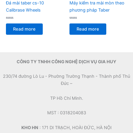
Đá mài taber cs-10
Máy kiểm tra mài mòn theo
Calibrase Wheels
phương pháp Taber
Rated
Rated
0
0
Read more
Read more
out
out
of
of
5
5
CÔNG TY TNHH CÔNG NGHỆ DỊCH VỤ GIA HUY
230/74 đường Lò Lu - Phường Trường Thạnh - Thành phố Thủ
Đức –
TP Hồ Chí Minh.
MST : 0318204083
KHO HN
: 171 DI TRẠCH, HOÀI ĐỨC, HÀ NỘI