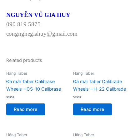
NGUYỄN VŨ GIA HUY
090 819 5875
congnghegiahuy@gmail.com
Related products
Hãng Taber
Hãng Taber
Đá mài Taber Calibrase
Đá mài Taber Calibrade
Wheels – CS-10 Calibrase
Wheels – H-22 Calibrade
Rated
Rated
0
0
Read more
Read more
out
out
of
of
5
5
Hãng Taber
Hãng Taber