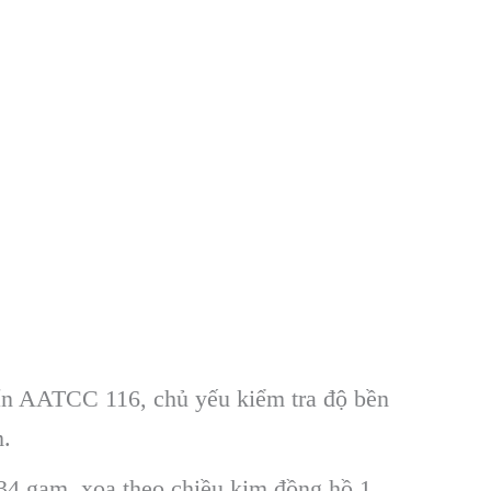
ẩn AATCC 116, chủ yếu kiểm tra độ bền
m.
34 gam, xoa theo chiều kim đồng hồ 1