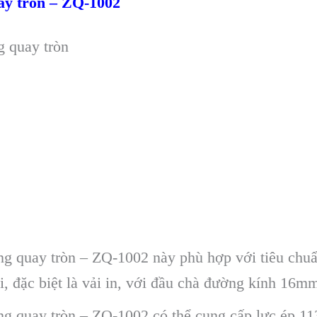
ay tròn – ZQ-1002
g quay tròn
ng quay tròn – ZQ-1002 này phù hợp với tiêu chu
i, đặc biệt là vải in, với đầu chà đường kính 16m
g quay tròn – ZQ-1002 có thể cung cấp lực ép 11