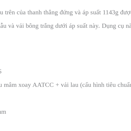
ầu trên của thanh thẳng đứng và áp suất 1143g đư
u và vải bông trắng dưới áp suất này. Dụng cụ n
6
mâm xoay AATCC + vải lau (cấu hình tiêu chuẩn
1mm