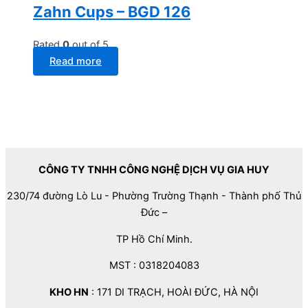
Zahn Cups – BGD 126
Rated
0
out of 5
Read more
CÔNG TY TNHH CÔNG NGHỆ DỊCH VỤ GIA HUY
230/74 đường Lò Lu - Phường Trường Thạnh - Thành phố Thủ
Đức –
TP Hồ Chí Minh.
MST : 0318204083
KHO HN
: 171 DI TRẠCH, HOÀI ĐỨC, HÀ NỘI