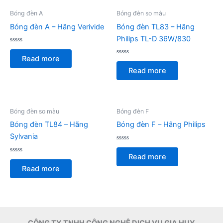
Bóng đèn A
Bóng đèn so màu
Bóng đèn A – Hãng Verivide
Bóng đèn TL83 – Hãng
Philips TL-D 36W/830
Rated
0
Read more
out
Rated
of
0
Read more
5
out
of
5
Bóng đèn so màu
Bóng đèn F
Bóng đèn TL84 – Hãng
Bóng đèn F – Hãng Philips
Sylvania
Rated
0
Read more
Rated
out
0
of
Read more
out
5
of
5