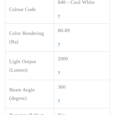
840 – Cool White
Colour Code
?
80-89
Color Rendering
(Ra)
?
2000
Light Output
(Lumen)
?
360
Beam Angle
(degree)
?
Requires Ballast
Yes