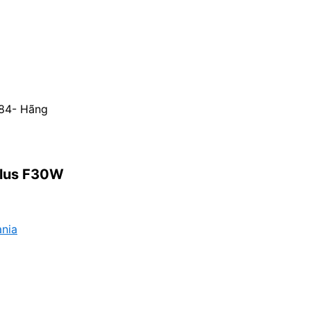
84- Hãng
Plus F30W
ania