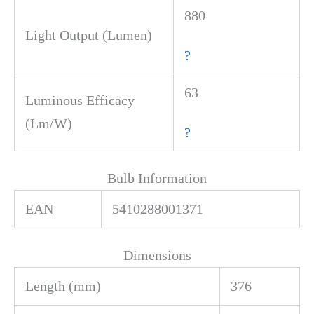
880
Light Output (Lumen)
?
63
Luminous Efficacy
(Lm/W)
?
Bulb Information
EAN
5410288001371
Dimensions
Length (mm)
376