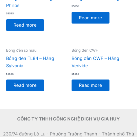
Philips
Rated
0
Read more
Rated
out
0
of
Read more
out
5
of
5
Bóng đèn so màu
Bóng đèn CWF
Bóng đèn TL84 – Hãng
Bóng đèn CWF – Hãng
Sylvania
Verivide
Rated
Rated
0
0
Read more
Read more
out
out
of
of
5
5
CÔNG TY TNHH CÔNG NGHỆ DỊCH VỤ GIA HUY
230/74 đường Lò Lu - Phường Trường Thạnh - Thành phố Thủ