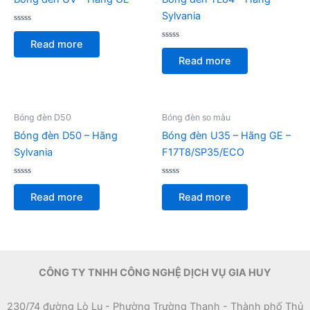
Sylvania
Rated
0
Read more
out
Rated
of
0
Read more
5
out
of
5
Bóng đèn D50
Bóng đèn so màu
Bóng đèn D50 – Hãng
Bóng đèn U35 – Hãng GE –
Sylvania
F17T8/SP35/ECO
Rated
Rated
0
0
Read more
Read more
out
out
of
of
5
5
CÔNG TY TNHH CÔNG NGHỆ DỊCH VỤ GIA HUY
230/74 đường Lò Lu - Phường Trường Thạnh - Thành phố Thủ