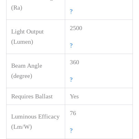
(Ra)
?
2500
Light Output
(Lumen)
?
360
Beam Angle
(degree)
?
Requires Ballast
Yes
76
Luminous Efficacy
(Lm/W)
?