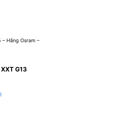
 – Hãng Osram –
 XXT G13
m