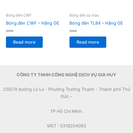
Bóng đèn CWF
Bóng đèn so màu
Bóng đèn CWF – Hãng GE
Bóng đèn TL84 – Hãng GE
Rated
Rated
0
0
Read more
Read more
out
out
of
of
5
5
CÔNG TY TNHH CÔNG NGHỆ DỊCH VỤ GIA HUY
230/74 đường Lò Lu - Phường Trường Thạnh - Thành phố Thủ
Đức –
TP Hồ Chí Minh.
MST : 0318204083