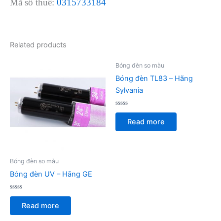
Mã số thuế:
0315733184
Related products
Bóng đèn so màu
Bóng đèn TL83 – Hãng
Sylvania
Rated
0
Read more
out
of
5
Bóng đèn so màu
Bóng đèn UV – Hãng GE
Rated
0
Read more
out
of
5