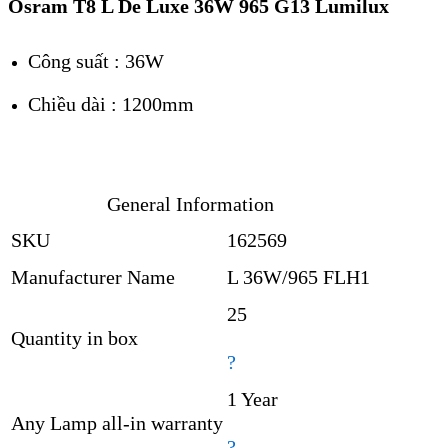
Osram T8 L De Luxe 36W 965 G13 Lumilux
Công suất : 36W
Chiều dài : 1200mm
General Information
SKU
162569
Manufacturer Name
L 36W/965 FLH1
25
Quantity in box
?
1 Year
Any Lamp all-in warranty
?