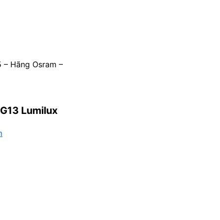
 – Hãng Osram –
G13 Lumilux
m