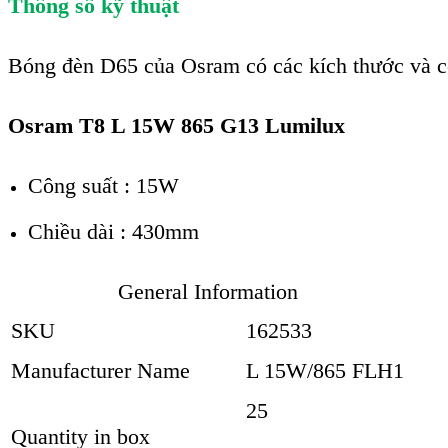
Thông số kỹ thuật
Bóng đèn D65 của Osram có các kích thước và cô
Osram T8 L 15W 865 G13 Lumilux
Công suất : 15W
Chiều dài : 430mm
General Information
SKU
162533
Manufacturer Name
L 15W/865 FLH1
25
Quantity in box