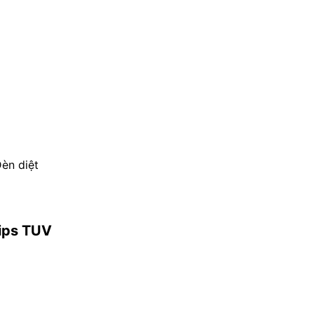
èn diệt
lips TUV