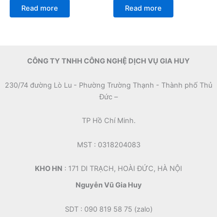
0
0
Read more
Read more
out
out
of
of
5
5
CÔNG TY TNHH CÔNG NGHỆ DỊCH VỤ GIA HUY
230/74 đường Lò Lu - Phường Trường Thạnh - Thành phố Thủ
Đức –
TP Hồ Chí Minh.
MST : 0318204083
KHO HN
: 171 DI TRẠCH, HOÀI ĐỨC, HÀ NỘI
Nguyễn Vũ Gia Huy
SDT : 090 819 58 75 (zalo)