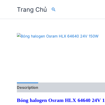
Skip
Trang Chủ
Search
to
content
Description
Reviews (0)
Bóng halogen Osram HLX 64640 24V 