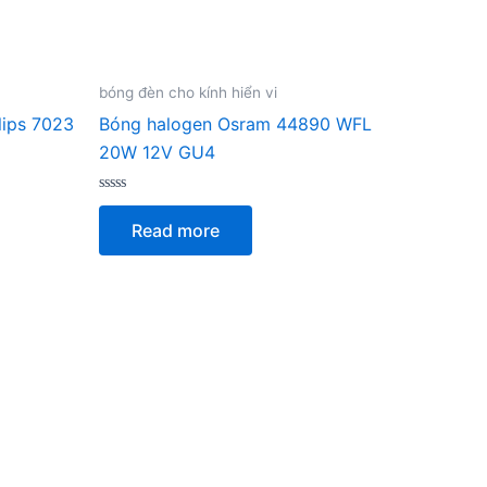
bóng đèn cho kính hiển vi
lips 7023
Bóng halogen Osram 44890 WFL
20W 12V GU4
Rated
0
Read more
out
of
5