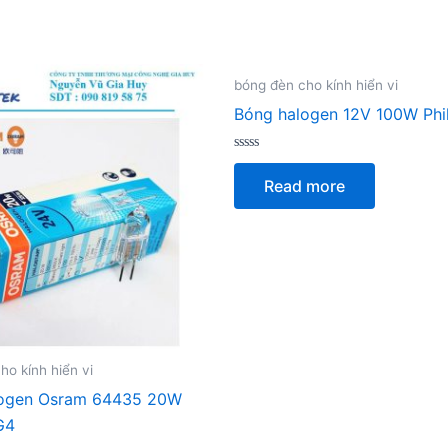
bóng đèn cho kính hiển vi
Bóng halogen 12V 100W Phi
Rated
0
Read more
out
of
5
ho kính hiển vi
logen Osram 64435 20W
G4