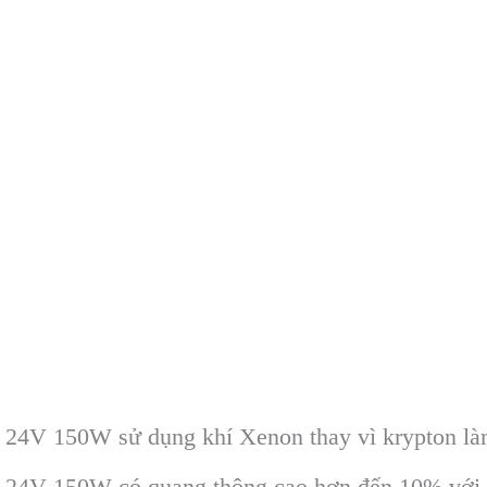
24V 150W sử dụng khí Xenon thay vì krypton 
4V 150W có quang thông cao hơn đến 10% với cù