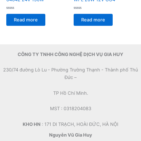
Rated
Rated
0
0
Read more
Read more
out
out
of
of
5
5
CÔNG TY TNHH CÔNG NGHỆ DỊCH VỤ GIA HUY
230/74 đường Lò Lu - Phường Trường Thạnh - Thành phố Thủ
Đức –
TP Hồ Chí Minh.
MST : 0318204083
KHO HN
: 171 DI TRẠCH, HOÀI ĐỨC, HÀ NỘI
Nguyễn Vũ Gia Huy