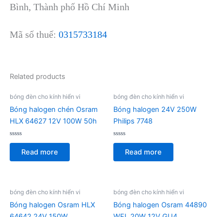
Bình, Thành phố Hồ Chí Minh
Mã số thuế:
0315733184
Related products
bóng đèn cho kính hiển vi
bóng đèn cho kính hiển vi
Bóng halogen chén Osram
Bóng halogen 24V 250W
HLX 64627 12V 100W 50h
Philips 7748
Rated
Rated
0
0
Read more
Read more
out
out
of
of
5
5
bóng đèn cho kính hiển vi
bóng đèn cho kính hiển vi
Bóng halogen Osram HLX
Bóng halogen Osram 44890
64642 24V 150W
WFL 20W 12V GU4