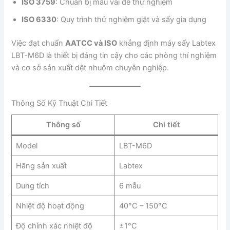
ISO 3759
: Chuẩn bị mẫu vải để thử nghiệm
ISO 6330
: Quy trình thử nghiệm giặt và sấy gia dụng
Việc đạt chuẩn
AATCC và ISO
khẳng định máy sấy Labtex
LBT-M6D là thiết bị đáng tin cậy cho các phòng thí nghiệm
và cơ sở sản xuất dệt nhuộm chuyên nghiệp.
Thông Số Kỹ Thuật Chi Tiết
Thông số
Chi tiết
Model
LBT-M6D
Hãng sản xuất
Labtex
Dung tích
6 mẫu
Nhiệt độ hoạt động
40°C – 150°C
Độ chính xác nhiệt độ
±1°C