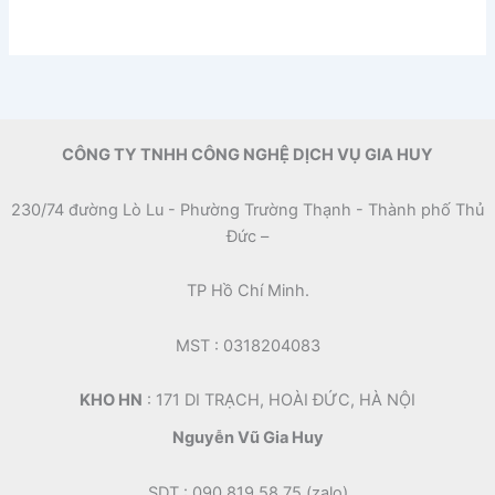
CÔNG TY TNHH CÔNG NGHỆ DỊCH VỤ GIA HUY
230/74 đường Lò Lu - Phường Trường Thạnh - Thành phố Thủ
Đức –
TP Hồ Chí Minh.
MST : 0318204083
KHO HN
: 171 DI TRẠCH, HOÀI ĐỨC, HÀ NỘI
Nguyễn Vũ Gia Huy
SDT : 090 819 58 75 (zalo)