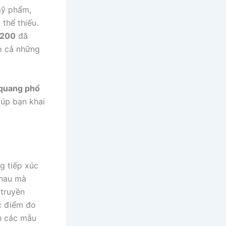
mỹ phẩm,
thể thiếu.
3200
đã
o cả những
quang phổ
giúp bạn khai
g tiếp xúc
nhau mà
truyền
c điểm đo
n các mẫu