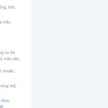
ỏng, bột,
ữa mẫu
ng cụ đo
lý màu sắc:
t chuẩn,
hông thể,
-Rite
9]