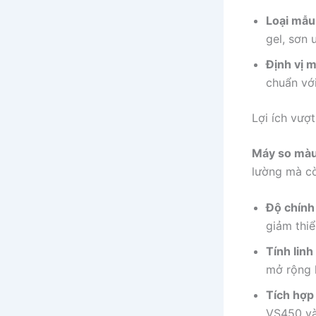
Loại mẫu
gel, sơn 
Định vị 
chuẩn vớ
Lợi ích vượ
Máy so màu
lường mà cò
Độ chính 
giảm thiể
Tính linh
mở rộng 
Tích hợp
VS450 và 