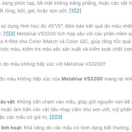
h dạng phức tạp, bề mặt không bằng phẳng, hoặc các vật l
t lỏng, bột, gel, hoặc sơn ướt.
[1]
[2]
y sử dụng hình học đo 45°/0°, đảm bảo kết quả đo màu nhấ
y.
[1]
[2]
MetaVue VS3200 tích hợp sâu với các phần mềm q
 X-Rite như Color iMatch và Color iQC, giúp tăng tốc quá 
hức màu, kiểm tra màu sắc sản xuất và kiểm soát chất lượ
ọn đo màu không tiếp xúc với MetaVue VS3200?
đo màu không tiếp xúc của
MetaVue VS3200
mang lại nhiề
ẫu vật:
Không cần chạm vào mẫu, giúp giữ nguyên vẹn bề 
 hoặc làm bẩn các vật liệu nhạy cảm như sơn ướt, mỹ phẩm
ặc các mẫu có giá trị.
[2]
[3]
linh hoạt:
Khả năng đo các mẫu có hình dạng bất thường, 