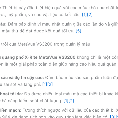
:
Thiết bị này đặc biệt hiệu quả với các mẫu khó như chất l
ướt, mỹ phẩm, và các vật liệu có kết cấu.
[1]
[2]
mẫu:
Đảm bảo định vị mẫu nhất quán giữa các lần đo và gi
i mẫu thử để đạt được kết quả tối ưu.
[5]
t trội của MetaVue VS3200 trong quản lý màu
 quang phổ X-Rite MetaVue VS3200
không chỉ là một cô
n là một giải pháp toàn diện giúp nâng cao hiệu quả quản 
xác và độ tin cậy cao:
Đảm bảo màu sắc sản phẩm luôn đạ
u sai sót và lãng phí.
[1]
[2]
 hoạt tối đa:
Đo được nhiều loại mẫu mà các thiết bị khác k
khả năng kiểm soát chất lượng.
[1]
[2]
 liền mạch:
Tương thích ngược với dữ liệu của các thiết bị X
964, dễ dàng tích hợp vào quy trình làm việc hiện có.
[8]
[