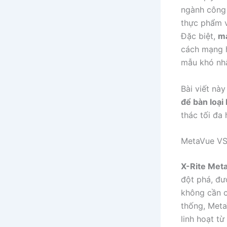
ngành công 
thực phẩm 
Đặc biệt,
má
cách mạng h
mẫu khó nh
Bài viết nà
để bàn loạ
thác tối đa 
MetaVue VS
X-Rite Me
đột phá, đư
không cần c
thống, Meta
linh hoạt t