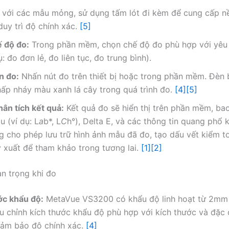
 với các mẫu mỏng, sử dụng tấm lót đi kèm để cung cấp n
duy trì độ chính xác.
[5]
 độ đo:
Trong phần mềm, chọn chế độ đo phù hợp với yêu
ụ: đo đơn lẻ, đo liên tục, đo trung bình).
n đo:
Nhấn nút đo trên thiết bị hoặc trong phần mềm. Đèn 
hấp nháy màu xanh lá cây trong quá trình đo.
[4]
[5]
ân tích kết quả:
Kết quả đo sẽ hiển thị trên phần mềm, b
u (ví dụ: L
a
b*, L
C
h°), Delta E, và các thông tin quang phổ 
 cho phép lưu trữ hình ảnh mẫu đã đo, tạo dấu vết kiểm t
 xuất để tham khảo trong tương lai.
[1]
[2]
an trọng khi đo
ớc khẩu độ:
MetaVue VS3200 có khẩu độ linh hoạt từ 2mm
u chỉnh kích thước khẩu độ phù hợp với kích thước và đặc
ảm bảo độ chính xác.
[4]