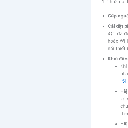
1. Chuẩn bị
Cấp ngu
Cài đặt 
iQC đã đư
hoặc Wi-
nối thiết
Khởi độn
Khi
nhá
[5]
Hiệ
xác
chu
the
Hiệ