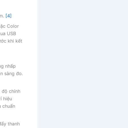
èm.
[4]
ặc Color
 qua USB
ước khi kết
ng nhấp
ẵn sàng đo.
 độ chính
í hiệu
u chuẩn
đẩy thanh