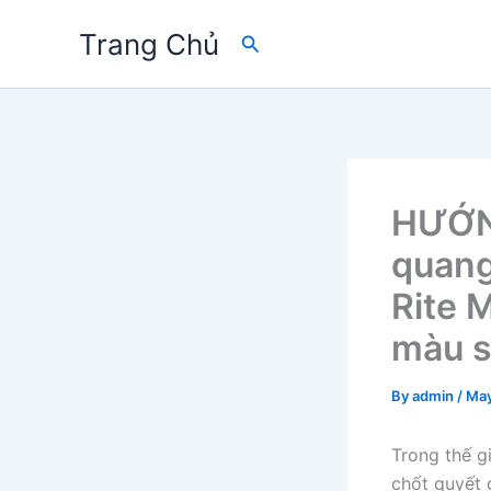
Skip
Trang Chủ
Search
to
content
HƯỚN
quang
Rite 
màu 
By
admin
/
May
Trong thế gi
chốt quyết 