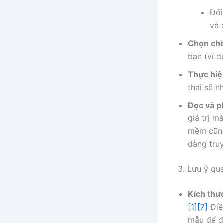
Đối
và 
Chọn chế
bạn (ví d
Thực hiệ
thái sẽ n
Đọc và ph
giá trị mà
mềm cũng
dàng truy
3. Lưu ý qu
Kích thư
[1]
[7]
Điề
mẫu để đ