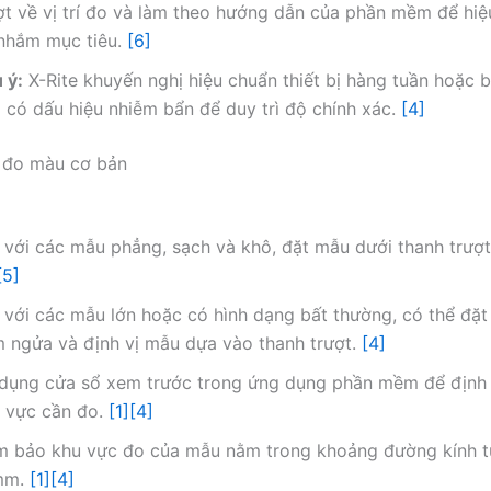
ợt về vị trí đo và làm theo hướng dẫn của phần mềm để hi
nhắm mục tiêu.
[6]
 ý:
X-Rite khuyến nghị hiệu chuẩn thiết bị hàng tuần hoặc b
 có dấu hiệu nhiễm bẩn để duy trì độ chính xác.
[4]
h đo màu cơ bản
 với các mẫu phẳng, sạch và khô, đặt mẫu dưới thanh trượt
[5]
 với các mẫu lớn hoặc có hình dạng bất thường, có thể đặt 
 ngửa và định vị mẫu dựa vào thanh trượt.
[4]
dụng cửa sổ xem trước trong ứng dụng phần mềm để định 
 vực cần đo.
[1]
[4]
 bảo khu vực đo của mẫu nằm trong khoảng đường kính 
mm.
[1]
[4]