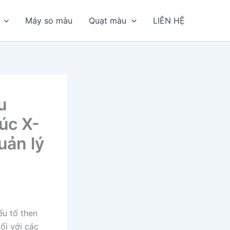
Máy so màu
Quạt màu
LIÊN HỆ
u
úc X-
uản lý
ếu tố then
ối với các