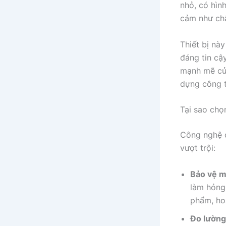
nhỏ, có hìn
cảm như chấ
Thiết bị nà
đáng tin cậ
mạnh mẽ của
dựng công t
Tại sao ch
Công nghệ 
vượt trội:
Bảo vệ m
làm hỏng
phẩm, ho
Đo lường 