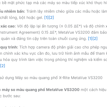
c bề mặt phức tạp mà các máy so màu tiếp xúc khó thực h
ểu nhiễm bẩn:
Tránh lây nhiễm chéo giữa các mẫu hoặc làm
 chất lỏng, bột hoặc gel.
[1]
[2]
 xác cao:
Với độ lặp lại ấn tượng (≤ 0.05 ΔE*) và độ chính x
r-Instrument Agreement) 0.15 ΔE*, MetaVue VS3200 đảm bảo
 quán và đáng tin cậy trên toàn chuỗi cung ứng.
[1]
[2]
quy trình:
Tích hợp camera độ phân giải cao cho phép ng
n chính xác khu vực cần đo, lưu trữ hình ảnh mẫu để tham
ưu hóa quy trình làm việc trong phòng thí nghiệm và kiểm s
[2]
sử dụng Máy so màu quang phổ X-Rite MetaVue VS3200
h
máy so màu quang phổ MetaVue VS3200
một cách hiệu
c bước sau: