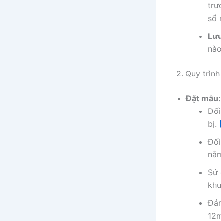
trư
sổ 
Lưu
nào
2. Quy trìn
Đặt mẫu:
Đối
bị.
Đối
nằm
Sử 
khu
Đảm
12