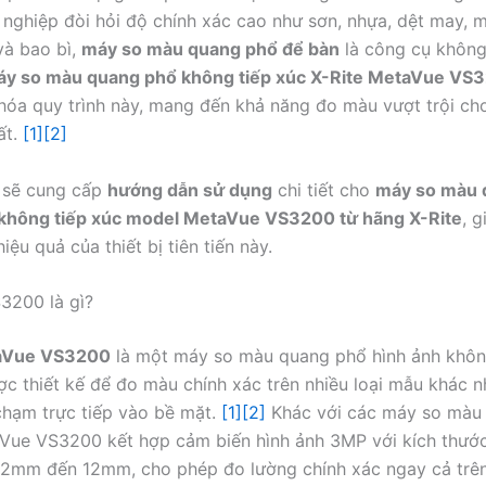
nghiệp đòi hỏi độ chính xác cao như sơn, nhựa, dệt may, 
và bao bì,
máy so màu quang phổ để bàn
là công cụ không 
y so màu quang phổ không tiếp xúc X-Rite MetaVue VS
óa quy trình này, mang đến khả năng đo màu vượt trội ch
ất.
[1]
[2]
y sẽ cung cấp
hướng dẫn sử dụng
chi tiết cho
máy so màu 
i không tiếp xúc model MetaVue VS3200 từ hãng X-Rite
, 
hiệu quả của thiết bị tiên tiến này.
3200 là gì?
taVue VS3200
là một máy so màu quang phổ hình ảnh khôn
ợc thiết kế để đo màu chính xác trên nhiều loại mẫu khác 
hạm trực tiếp vào bề mặt.
[1]
[2]
Khác với các máy so màu 
Vue VS3200 kết hợp cảm biến hình ảnh 3MP với kích thướ
ừ 2mm đến 12mm, cho phép đo lường chính xác ngay cả trê