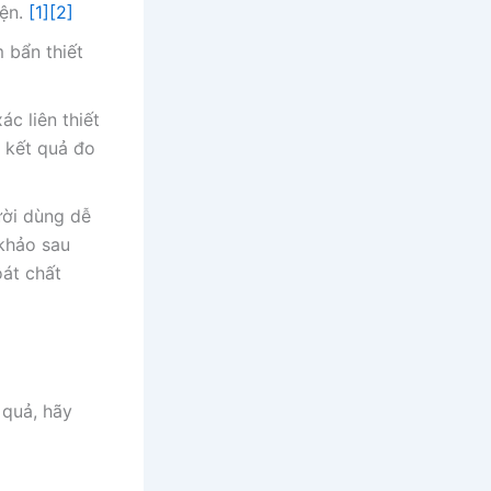
iện.
[1]
[2]
 bẩn thiết
ác liên thiết
 kết quả đo
ười dùng dễ
 khảo sau
oát chất
 quả, hãy