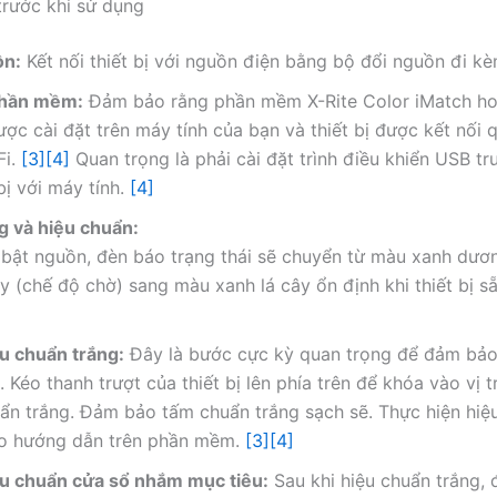
 trước khi sử dụng
ồn:
Kết nối thiết bị với nguồn điện bằng bộ đổi nguồn đi k
phần mềm:
Đảm bảo rằng phần mềm X-Rite Color iMatch ho
ợc cài đặt trên máy tính của bạn và thiết bị được kết nối
Fi.
[3]
[4]
Quan trọng là phải cài đặt trình điều khiển USB tr
 bị với máy tính.
[4]
g và hiệu chuẩn:
 bật nguồn, đèn báo trạng thái sẽ chuyển từ màu xanh dươ
y (chế độ chờ) sang màu xanh lá cây ổn định khi thiết bị s
u chuẩn trắng:
Đây là bước cực kỳ quan trọng để đảm bảo
. Kéo thanh trượt của thiết bị lên phía trên để khóa vào vị tr
ẩn trắng. Đảm bảo tấm chuẩn trắng sạch sẽ. Thực hiện hiệ
o hướng dẫn trên phần mềm.
[3]
[4]
u chuẩn cửa sổ nhắm mục tiêu:
Sau khi hiệu chuẩn trắng, 