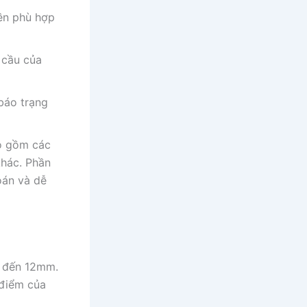
ền phù hợp
 cầu của
báo trạng
ao gồm các
khác. Phần
oán và dễ
 đến 12mm.
 điểm của