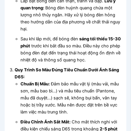
Lắp đặt bóng đèn cẩn thận, tránh va đập.
Lưu ý
quan trọng:
Bóng đèn huỳnh quang chứa một
lượng nhỏ thủy ngân. Hãy xử lý bóng đèn hỏng
theo hướng dẫn của địa phương về chất thải nguy
hại.
Sau khi lắp mới, để bóng đèn
sáng tối thiểu 15-30
phút
trước khi bắt đầu so màu. Điều này cho phép
bóng đèn đạt đến trạng thái hoạt động ổn định về
nhiệt độ và thông số quang học.
Quy Trình So Màu Đúng Tiêu Chuẩn Dưới Ánh Sáng
D65:
Chuẩn Bị Mẫu:
Đảm bảo mẫu vật lý (màu vải, mẫu
sơn, mẫu bao bì…) và mẫu tiêu chuẩn (Pantone,
mẫu đã duyệt…) sạch sẽ, không bụi bẩn, vân tay
hoặc bị trầy xước. Mẫu nên được đặt trên bề vực
làm việc màu trung tính.
Điều Chỉnh Ánh Sắt Mắt:
Cho mắt thích nghi với
điều kiện chiếu sáng D65 trong khoảng
2-5 phút