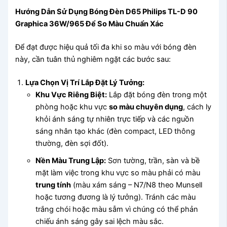
Hướng Dẫn Sử Dụng Bóng Đèn D65 Philips TL-D 90
Graphica 36W/965 Để So Màu Chuẩn Xác
Để đạt được hiệu quả tối đa khi so màu với bóng đèn
này, cần tuân thủ nghiêm ngặt các bước sau:
Lựa Chọn Vị Trí Lắp Đặt Lý Tưởng:
Khu Vực Riêng Biệt:
Lắp đặt bóng đèn trong một
phòng hoặc khu vực
so màu chuyên dụng
, cách ly
khỏi ánh sáng tự nhiên trực tiếp và các nguồn
sáng nhân tạo khác (đèn compact, LED thông
thường, đèn sợi đốt).
Nền Màu Trung Lập:
Sơn tường, trần, sàn và bề
mặt làm việc trong khu vực so màu phải có màu
trung tính
(màu xám sáng – N7/N8 theo Munsell
hoặc tương đương là lý tưởng). Tránh các màu
trắng chói hoặc màu sẫm vì chúng có thể phản
chiếu ánh sáng gây sai lệch màu sắc.