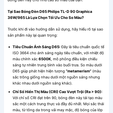
Tại Sao Bóng Đèn D65 Philips TL-D 90 Graphica
36W/965 Là Lựa Chọn Tối Ưu Cho So Màu?
Trước khi đi vào hướng dẫn sử dụng, hãy hiểu rõ tại sao
sản phẩm này lại quan trọng:
Tiêu Chuẩn Ánh Sáng D65:
Đây là tiêu chuẩn quốc tế
ISO 3664 cho ánh sáng ngày tiêu chuẩn, với nhiệt độ
màu chính xác
6500K
, mô phỏng điều kiện chiếu
sáng tự nhiên trung bình vào buổi trưa. So màu dưới
D65 giúp phát hiện hiện tượng
“metamerism”
(màu
sắc trông giống nhau dưới một nguồn sáng nhưng
khác nhau dưới nguồn sáng khác).
Chỉ Số Hiển Thị Màu (CRI) Cao Vượt Trội (Ra > 90):
Với chỉ số CRI đạt trên 90, bóng đèn này tái tạo màu
sắc một cách trung thực và đầy đủ nhất. Mọi sắc thái
màu, từ tông da trong vải may mặc, độ bóng của lớp