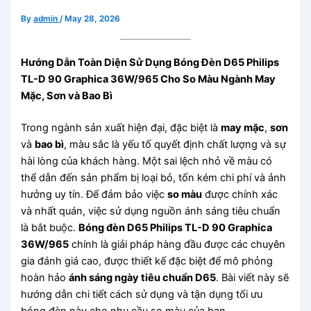
By
admin
/
May 28, 2026
Hướng Dẫn Toàn Diện Sử Dụng Bóng Đèn D65 Philips
TL-D 90 Graphica 36W/965 Cho So Màu Ngành May
Mặc, Sơn và Bao Bì
Trong ngành sản xuất hiện đại, đặc biệt là
may mặc
,
sơn
và
bao bì
, màu sắc là yếu tố quyết định chất lượng và sự
hài lòng của khách hàng. Một sai lệch nhỏ về màu có
thể dẫn đến sản phẩm bị loại bỏ, tốn kém chi phí và ảnh
hưởng uy tín. Để đảm bảo việc
so màu
được chính xác
và nhất quán, việc sử dụng nguồn ánh sáng tiêu chuẩn
là bắt buộc.
Bóng đèn D65 Philips TL-D 90 Graphica
36W/965
chính là giải pháp hàng đầu được các chuyên
gia đánh giá cao, được thiết kế đặc biệt để mô phỏng
hoàn hảo
ánh sáng ngày tiêu chuẩn D65
. Bài viết này sẽ
hướng dẫn chi tiết cách sử dụng và tận dụng tối ưu
bóng đèn này cho nhu cầu so màu của bạn.