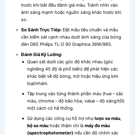
trước khi bắt đầu đánh giá màu. Tránh nhìn vào
ánh sáng mạnh hoặc nguồn sáng khác trước khi
so.
So Sánh Trực Tiếp:
Đặt mẫu tiêu chuẩn và mẫu
cần kiểm sát cạnh nhau dưới ánh sáng của bóng
đèn D65 Philips TL-D 90 Graphica 36W/965.
Đánh Giá Kỹ Lưỡng:
Quan sát dưới các góc độ khác nhau (góc
nghiêng 45 độ là phổ biến) để phát hiện các
khác biệt về độ bóng, mờ hoặc hiệu ứng kim
loại/nhám.
Tập trung vào từng thành phần màu (hue – sắc
màu, chroma – độ bão hòa, value – độ sáng/tối)
một cách có hệ thống.
Sử dụng các công cụ hỗ trợ như
lược so màu
,
bộ so màu
hoặc thậm chí là
máy đo màu
(spectrophotometer)
nếu cần độ chính xác