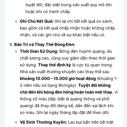
tuyệt đối, đặc biệt trong sản xuất quy mô lớn
hoặc khi có tranh chấp.
Ghi Chú Kết Quả:
Ghi lại chi tiết kết quả so sánh,
bao gồm cả kết quả chấp nhận hoặc không chấp
nhận, và các ghi chú về sự khác biệt nếu có.
Bảo Trì và Thay Thế Bóng Đèn:
Thời Gian Sử Dụng:
Bóng đèn huỳnh quang, dù
chất lượng cao, cũng suy giảm dần theo thời gian
sử dụng.
Thay thế định kỳ
là cực kỳ quan trọng.
Nhà sản xuất thường khuyến cáo thay thế sau
khoảng 10.000 – 15.000 giờ hoạt động
(khoảng 1-
2 năm nếu sử dụng 8h/ngày).
Tuyệt đối không
chờ đến khi bóng đèn hỏng hoàn toàn mới thay
, vì
thông số màu (đặc biệt là quang thông và phổ
quang) đã thay đổi đáng kể, dẫn đến sai lệch khi
so màu. Ghi lại ngày tháng lắp đặt để theo dõi.
Vệ Sinh Thường Xuyên:
Lau bụi bẩn trên bề mặt