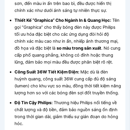
sơn, đến màu in ấn trên bao bì, đều được hiển thị
chính xác như dưới ánh sáng tự nhiên thực sự.
Thiết Kế “Graphica” Cho Ngành In & Quang Học:
Tên
gọi “Graphica” cho thấy bóng đèn này được Philips
tối ưu hóa đặc biệt cho các ứng dụng đòi hỏi độ
chính xác màu cao như in ấn, nhiếp ảnh thương mại,
đồ họa và đặc biệt là
so màu trong sản xuất
. Nó cung
cấp phổ quang phẳng, không có đỉnh hoặc thung
lũng, đảm bảo mọi màu đều được phân biệt rõ rệt.
Công Suất 36W Tiết Kiệm Điện:
Mặc dù là đèn
huỳnh quang, công suất 36W cung cấp đủ độ sáng
(lumen) cho khu vực so màu, đồng thời tiết kiệm năng
lượng hơn so với các bóng đèn sợi đốt truyền thống.
Độ Tin Cậy Philips:
Thương hiệu Philips nổi tiếng về
chất lượng và độ bền, đảm bảo nguồn sáng ổn định
trong thời gian dài, giảm thiểu sự gián đoạn do hỏng
hóc.