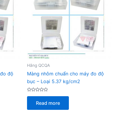
Hãng QCQA
 đo độ
Màng nhôm chuẩn cho máy đo độ
bục – Loại 5.37 kg/cm2
Rated
0
Read more
out
of
5