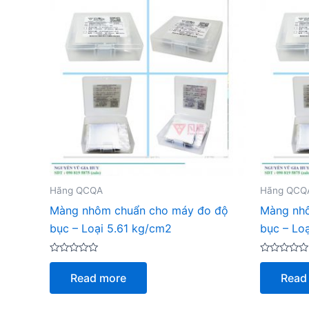
Hãng QCQA
Hãng QCQ
Màng nhôm chuẩn cho máy đo độ
Màng nh
bục – Loại 5.61 kg/cm2
bục – Lo
Rated
Rated
0
0
Read more
Read
out
out
of
of
5
5