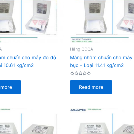
A
Hãng QCQA
ôm chuẩn cho máy đo độ
Màng nhôm chuẩn cho máy
ại 10.61 kg/cm2
bục – Loại 11.41 kg/cm2
Rated
0
 more
Read more
out
of
5