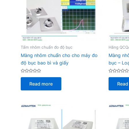
Tấm nhôm chuẩn đo độ bục
Hãng QCQ
Màng nhôm chuẩn cho cho máy đo
Màng nh
độ bục bao bì và giấy
bục – Lo
Rated
Rated
0
0
Read more
Read
out
out
of
of
5
5