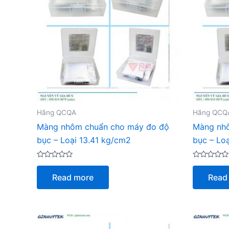
Hãng QCQA
Hãng QCQ
Màng nhôm chuẩn cho máy đo độ
Màng nh
bục – Loại 13.41 kg/cm2
bục – Lo
Rated
Rated
0
0
Read more
Read
out
out
of
of
5
5