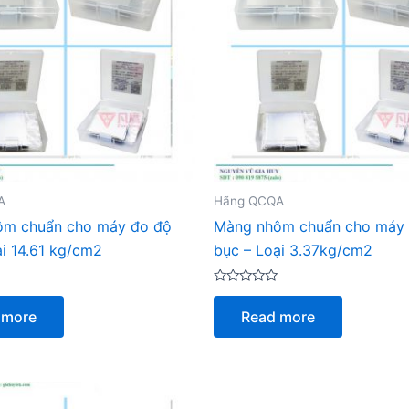
A
Hãng QCQA
ôm chuẩn cho máy đo độ
Màng nhôm chuẩn cho máy
ại 14.61 kg/cm2
bục – Loại 3.37kg/cm2
Rated
0
 more
Read more
out
of
5