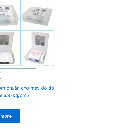
A
ôm chuẩn cho máy đo độ
ại 6.37kg/cm2
 more