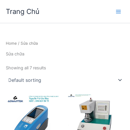
Skip
Trang Chủ
to
Main
content
Men
Home
/ Sửa chữa
Sửa chữa
Showing all 7 results