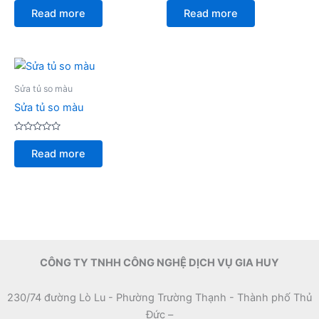
0
0
Read more
Read more
out
out
of
of
5
5
Sửa tủ so màu
Sửa tủ so màu
Rated
0
Read more
out
of
5
CÔNG TY TNHH CÔNG NGHỆ DỊCH VỤ GIA HUY
230/74 đường Lò Lu - Phường Trường Thạnh - Thành phố Thủ
Đức –