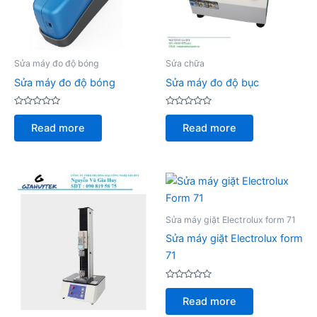
Sửa máy đo độ bóng
Sửa chữa
Sửa máy đo độ bóng
Sửa máy đo độ bục
Rated
Rated
0
0
Read more
Read more
out
out
of
of
5
5
Sửa máy giặt Electrolux form 71
Sửa máy giặt Electrolux form
71
Rated
0
Read more
out
of